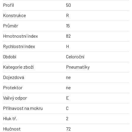
Profil
50
Konstrukce
R
Průměr
15
Hmotnostní index
82
Rychlostní index
H
Období
Celoroční
Kategorie zboží
Pneumatiky
Dojezdová
ne
Protektor
ne
Valivý odpor
E
Přilnavost na mokru
C
Hluk tř.
2
Hlučnost
72