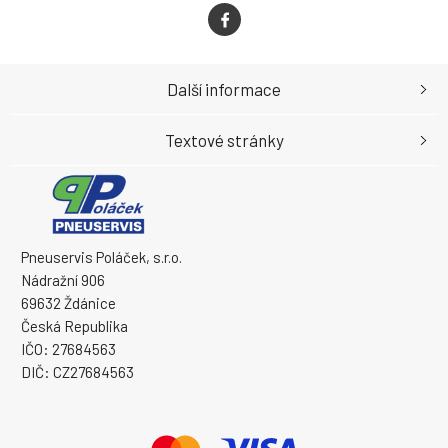
Další informace
Textové stránky
Pneuservis Poláček, s.r.o.
Nádražní 906
69632 Ždánice
Česká Republika
IČO: 27684563
DIČ: CZ27684563