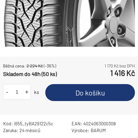
Běžná cena:
2 224
Kč
(-
36
%)
1 170
Kč bez DPH
1 416
Kč
Skladem do 48h (50 ks)
-
+
Do košíku
ks
Kód:
i655_tyBA29122c5c
EAN:
4024063000308
Záruka:
24 měsíců
Výrobce:
BARUM