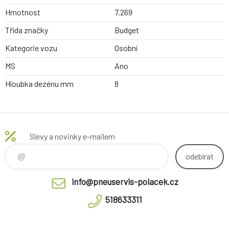
Hmotnost
7.269
Třída značky
Budget
Kategorie vozu
Osobní
MS
Ano
Hloubka dezénu mm
8
Slevy a novinky e-mailem
odebírat
info@pneuservis-polacek.cz
518633311