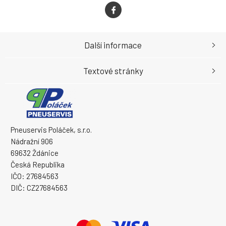
Další informace
Textové stránky
Pneuservis Poláček, s.r.o.
Nádražní 906
69632 Ždánice
Česká Republika
IČO: 27684563
DIČ: CZ27684563