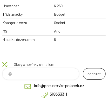
Hmotnost
6.269
Třída značky
Budget
Kategorie vozu
Osobní
MS
Ano
Hloubka dezénu mm
8
Slevy a novinky e-mailem
odebírat
info@pneuservis-polacek.cz
518633311