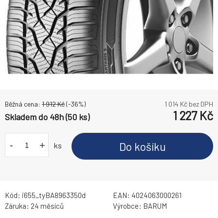
Běžná cena:
1 912
Kč
(-
36
%)
1 014
Kč bez DPH
1 227
Kč
Skladem do 48h (50 ks)
-
+
Do košíku
ks
Kód:
i655_tyBA8963350d
EAN:
4024063000261
Záruka:
24 měsíců
Výrobce:
BARUM