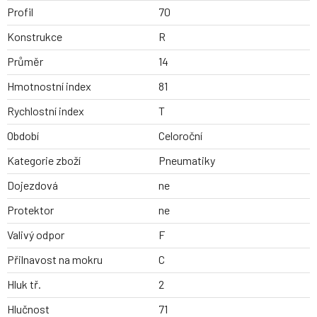
Profil
70
Konstrukce
R
Průměr
14
Hmotnostní index
81
Rychlostní index
T
Období
Celoroční
Kategorie zboží
Pneumatiky
Dojezdová
ne
Protektor
ne
Valivý odpor
F
Přilnavost na mokru
C
Hluk tř.
2
Hlučnost
71