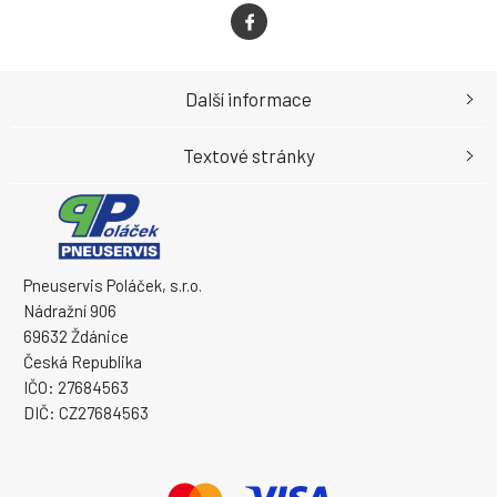
Další informace
Textové stránky
Pneuservis Poláček, s.r.o.
Nádražní 906
69632 Ždánice
Česká Republika
IČO: 27684563
DIČ: CZ27684563