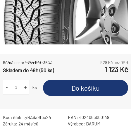
Běžná cena:
1 764
Kč
(-
36
%)
928
Kč bez DPH
1 123
Kč
Skladem do 48h (50 ks)
-
+
Do košíku
ks
Kód:
i655_tyBA6a9f3a24
EAN:
4024063000148
Záruka:
24 měsíců
Výrobce:
BARUM