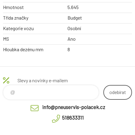
Hmotnost
5.645
Třída značky
Budget
Kategorie vozu
Osobní
MS
Ano
Hloubka dezénu mm
8
Slevy a novinky e-mailem
odebírat
info@pneuservis-polacek.cz
518633311