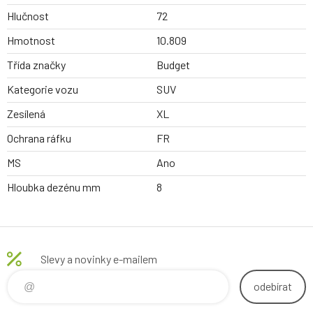
Hlučnost
72
Hmotnost
10.809
Třída značky
Budget
Kategorie vozu
SUV
Zesílená
XL
Ochrana ráfku
FR
MS
Ano
Hloubka dezénu mm
8
Slevy a novinky e-mailem
odebírat