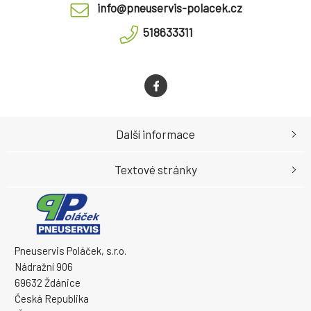
info@pneuservis-polacek.cz
518633311
Další informace
Textové stránky
Pneuservis Poláček, s.r.o.
Nádražní 906
69632 Ždánice
Česká Republika