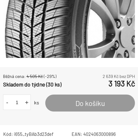
Běžná cena:
4 505
Kč
(-
29
%)
2 639
Kč bez DPH
3 193
Kč
Skladem do týdne (30 ks)
-
+
Do košíku
ks
Kód:
i655_tyBAb3d23def
EAN:
4024063000896