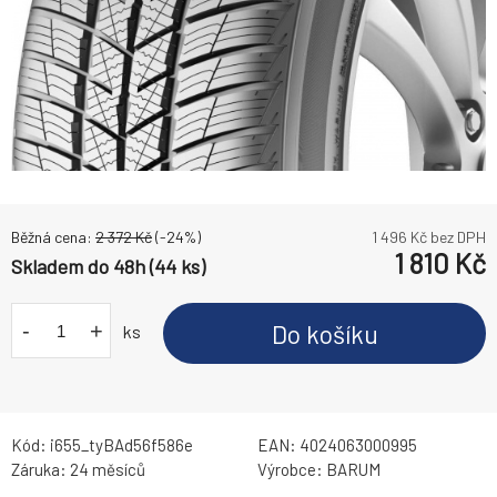
Běžná cena:
2 372
Kč
(-
24
%)
1 496
Kč bez DPH
1 810
Kč
Skladem do 48h (44 ks)
-
+
Do košíku
ks
Kód:
i655_tyBAd56f586e
EAN:
4024063000995
Záruka:
24 měsíců
Výrobce:
BARUM