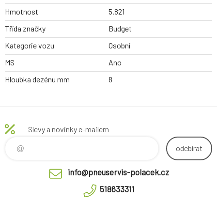
Hmotnost
5.821
Třída značky
Budget
Kategorie vozu
Osobní
MS
Ano
Hloubka dezénu mm
8
Slevy a novinky e-mailem
odebírat
info@pneuservis-polacek.cz
518633311