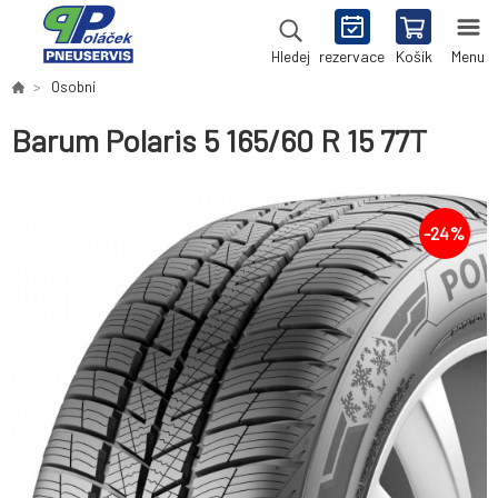
rezervace
Košík
Menu
Hledej
Osobní
Barum Polaris 5 165/60 R 15 77T
-
24
%