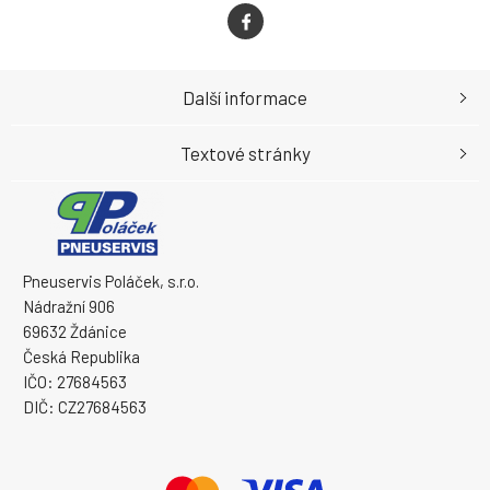
Další informace
Textové stránky
Pneuservis Poláček, s.r.o.
Nádražní 906
69632 Ždánice
Česká Republika
IČO: 27684563
DIČ: CZ27684563