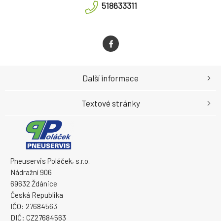
518633311
Další informace
Textové stránky
Pneuservis Poláček, s.r.o.
Nádražní 906
69632 Ždánice
Česká Republika
IČO: 27684563
DIČ: CZ27684563