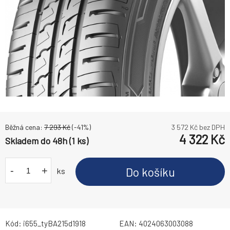
Běžná cena:
7 293
Kč
(-
41
%)
3 572
Kč bez DPH
4 322
Kč
Skladem do 48h (1 ks)
-
+
Do košíku
ks
Kód:
i655_tyBA215d1918
EAN:
4024063003088