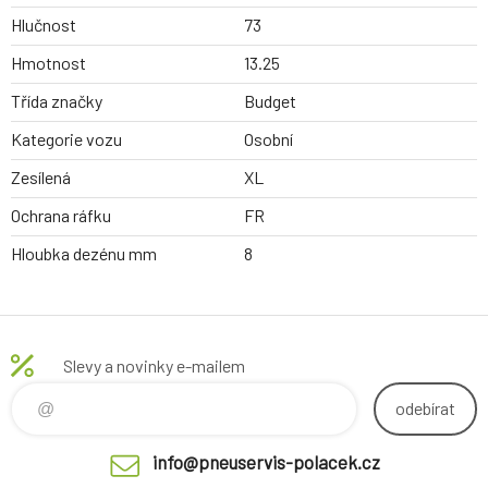
Hlučnost
73
Hmotnost
13.25
Třída značky
Budget
Kategorie vozu
Osobní
Zesílená
XL
Ochrana ráfku
FR
Hloubka dezénu mm
8
Slevy a novinky e-mailem
odebírat
info@pneuservis-polacek.cz