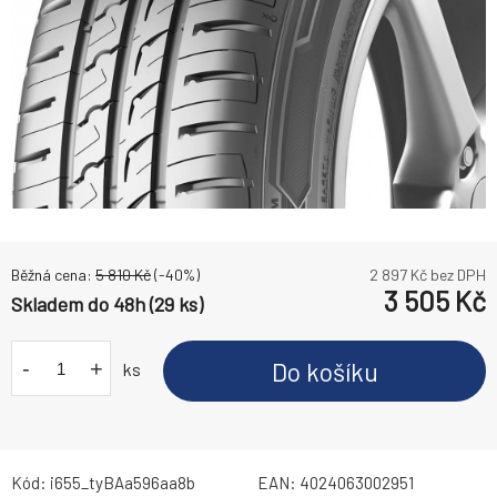
Běžná cena:
5 810
Kč
(-
40
%)
2 897
Kč bez DPH
3 505
Kč
Skladem do 48h (29 ks)
-
+
Do košíku
ks
Kód:
i655_tyBAa596aa8b
EAN:
4024063002951