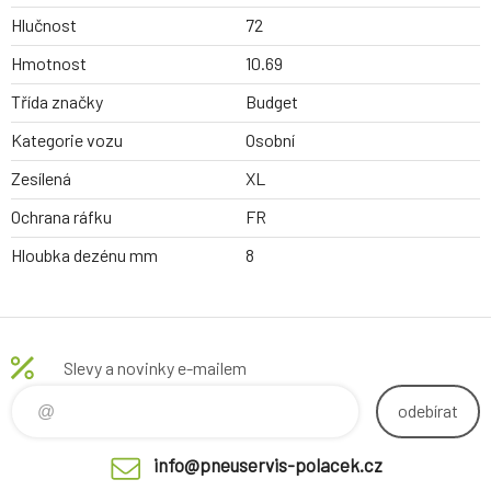
Hlučnost
72
Hmotnost
10.69
Třída značky
Budget
Kategorie vozu
Osobní
Zesílená
XL
Ochrana ráfku
FR
Hloubka dezénu mm
8
Slevy a novinky e-mailem
odebírat
info@pneuservis-polacek.cz