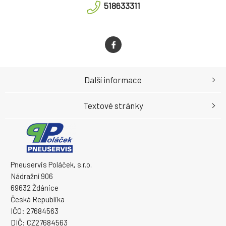
518633311
Další informace
Textové stránky
Pneuservis Poláček, s.r.o.
Nádražní 906
69632 Ždánice
Česká Republika
IČO: 27684563
DIČ: CZ27684563