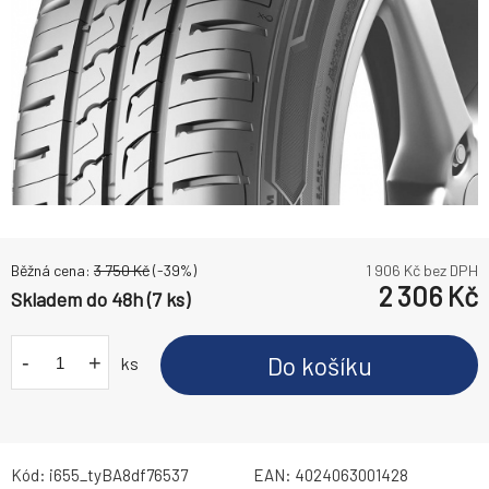
Běžná cena:
3 750
Kč
(-
39
%)
1 906
Kč bez DPH
2 306
Kč
Skladem do 48h (7 ks)
-
+
Do košíku
ks
Kód:
i655_tyBA8df76537
EAN:
4024063001428