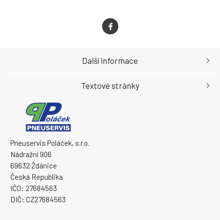
Další informace
Textové stránky
Pneuservis Poláček, s.r.o.
Nádražní 906
69632 Ždánice
Česká Republika
IČO: 27684563
DIČ: CZ27684563