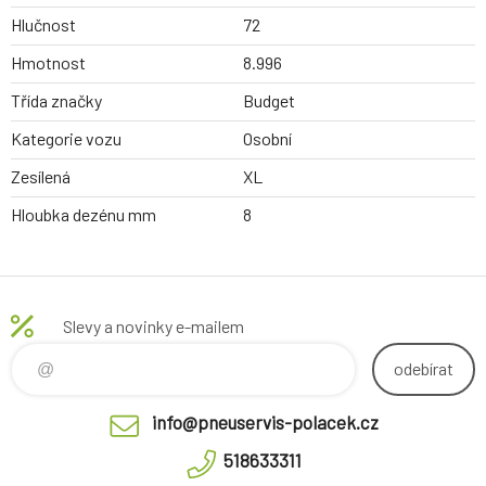
Hlučnost
72
Hmotnost
8.996
Třída značky
Budget
Kategorie vozu
Osobní
Zesílená
XL
Hloubka dezénu mm
8
Slevy a novinky e-mailem
odebírat
info@pneuservis-polacek.cz
518633311