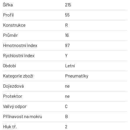
Šířka
215
Profil
55
Konstrukce
R
Průměr
16
Hmotnostní index
97
Rychlostní index
Y
Období
Letní
Kategorie zboží
Pneumatiky
Dojezdová
ne
Protektor
ne
Valivý odpor
C
Přilnavost na mokru
B
Hluk tř.
2