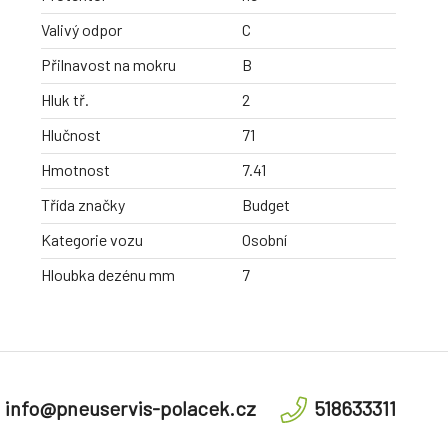
Valivý odpor
C
Přilnavost na mokru
B
Hluk tř.
2
Hlučnost
71
Hmotnost
7.41
Třída značky
Budget
Kategorie vozu
Osobní
Hloubka dezénu mm
7
info@pneuservis-polacek.cz
518633311