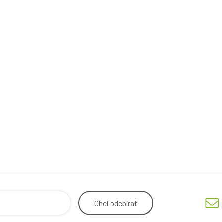
Chci
odebírat