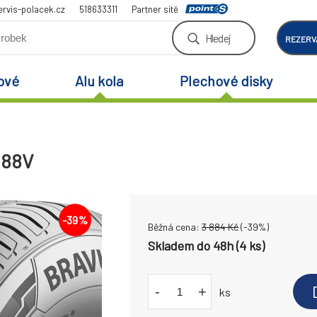
rvis-polacek.cz
518633311
Partner sítě
Hledej
REZERV
ové
Alu kola
Plechové disky
 88V
-
39
%
Běžná cena:
3 884
Kč
(-
39
%)
Skladem do 48h (4 ks)
-
+
ks