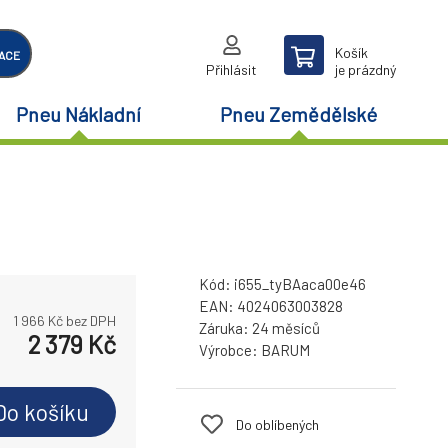
Košík
ACE
Přihlásit
je prázdný
Pneu Nákladní
Pneu Zemědělské
Kód:
i655_tyBAaca00e46
EAN:
4024063003828
1 966
Kč bez DPH
Záruka:
24 měsíců
2 379
Kč
Výrobce:
BARUM
Do košíku
Do oblíbených