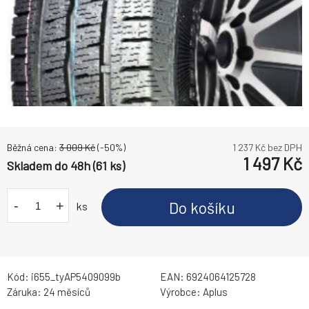
Běžná cena:
3 009
Kč
(-
50
%)
1 237
Kč bez DPH
1 497
Kč
Skladem do 48h (61 ks)
-
+
Do košíku
ks
Kód:
i655_tyAP5409099b
EAN:
6924064125728
Záruka:
24 měsíců
Výrobce:
Aplus