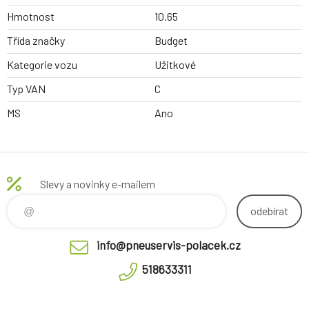
Hmotnost
10.65
Třída značky
Budget
Kategorie vozu
Užitkové
Typ VAN
C
MS
Ano
Slevy a novinky e-mailem
odebírat
info@pneuservis-polacek.cz
518633311