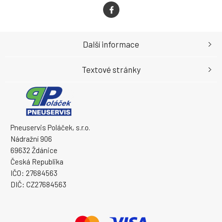
Další informace
Textové stránky
Pneuservis Poláček, s.r.o.
Nádražní 906
69632 Ždánice
Česká Republika
IČO: 27684563
DIČ: CZ27684563