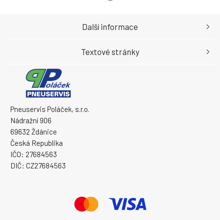
Další informace
Textové stránky
Pneuservis Poláček, s.r.o.
Nádražní 906
69632 Ždánice
Česká Republika
IČO: 27684563
DIČ: CZ27684563