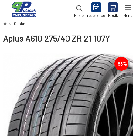
rezervace
Košík
Menu
Hledej
Osobní
Aplus A610 275/40 ZR 21 107Y
-
58
%