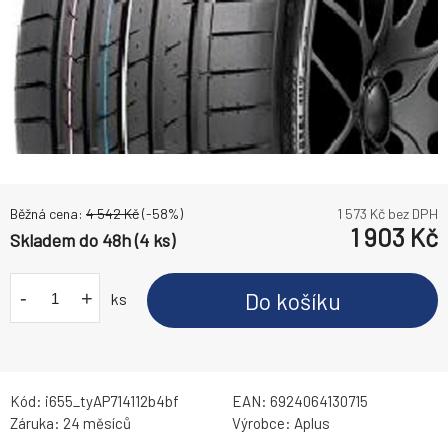
Běžná cena:
4 542
Kč
(-
58
%)
1 573
Kč bez DPH
1 903
Kč
Skladem do 48h (4 ks)
-
+
Do košíku
ks
Kód:
i655_tyAP714112b4bf
EAN:
6924064130715
Záruka:
24 měsíců
Výrobce:
Aplus