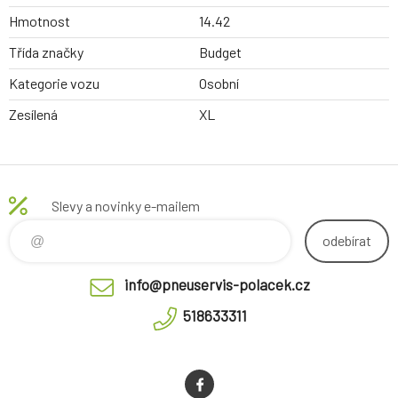
Hmotnost
14.42
Třída značky
Budget
Kategorie vozu
Osobní
Zesílená
XL
Slevy a novinky e-mailem
odebírat
info@pneuservis-polacek.cz
518633311