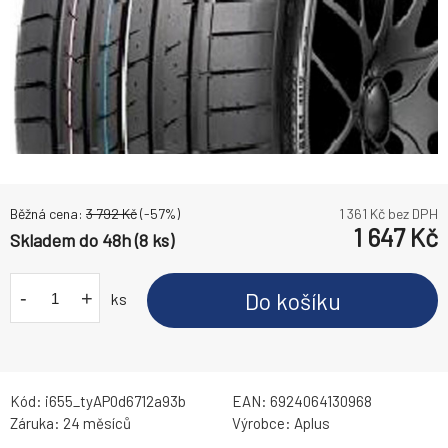
Běžná cena:
3 792
Kč
(-
57
%)
1 361
Kč bez DPH
1 647
Kč
Skladem do 48h (8 ks)
-
+
Do košíku
ks
Kód:
i655_tyAP0d6712a93b
EAN:
6924064130968
Záruka:
24 měsíců
Výrobce:
Aplus