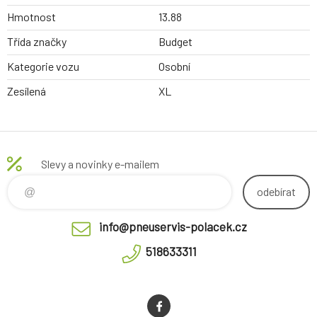
Hmotnost
13.88
Třída značky
Budget
Kategorie vozu
Osobní
Zesílená
XL
Slevy a novinky e-mailem
odebírat
info@pneuservis-polacek.cz
518633311