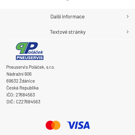
Další informace
Textové stránky
Pneuservis Poláček, s.r.o.
Nádražní 906
69632 Ždánice
Česká Republika
IČO: 27684563
DIČ: CZ27684563