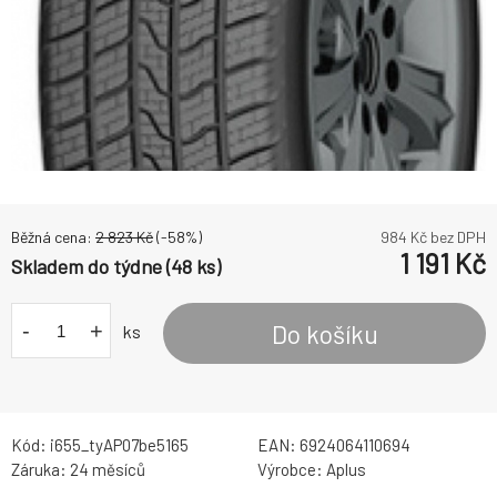
Běžná cena:
2 823
Kč
(-
58
%)
984
Kč bez DPH
1 191
Kč
Skladem do týdne (48 ks)
-
+
Do košíku
ks
Kód:
i655_tyAP07be5165
EAN:
6924064110694
Záruka:
24 měsíců
Výrobce:
Aplus