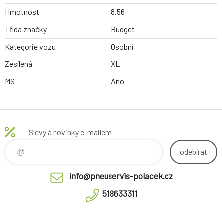
Hmotnost
8.56
Třída značky
Budget
Kategorie vozu
Osobní
Zesílená
XL
MS
Ano
Slevy a novinky e-mailem
odebírat
info@pneuservis-polacek.cz
518633311