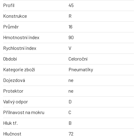
Profil
45
Konstrukce
R
Průměr
16
Hmotnostní index
90
Rychlostní index
V
Období
Celoroční
Kategorie zboží
Pneumatiky
Dojezdová
ne
Protektor
ne
Valivý odpor
D
Přilnavost na mokru
C
Hluk tř.
B
Hlučnost
72