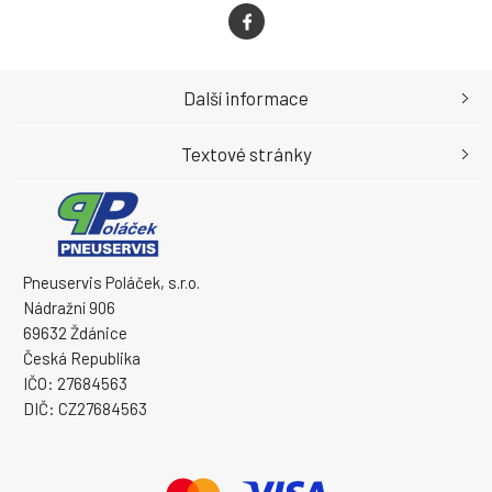
Další informace
Textové stránky
Pneuservis Poláček, s.r.o.
Nádražní 906
69632 Ždánice
Česká Republika
IČO: 27684563
DIČ: CZ27684563